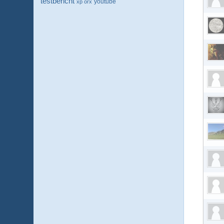
testbericht
youtube
xp orx