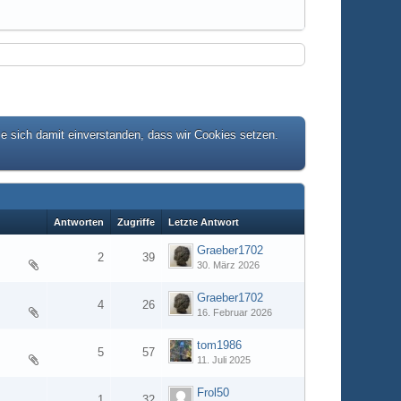
ie sich damit einverstanden, dass wir Cookies setzen.
Antworten
Zugriffe
Letzte Antwort
Graeber1702
2
39
30. März 2026
Graeber1702
4
26
16. Februar 2026
tom1986
5
57
11. Juli 2025
Frol50
1
32