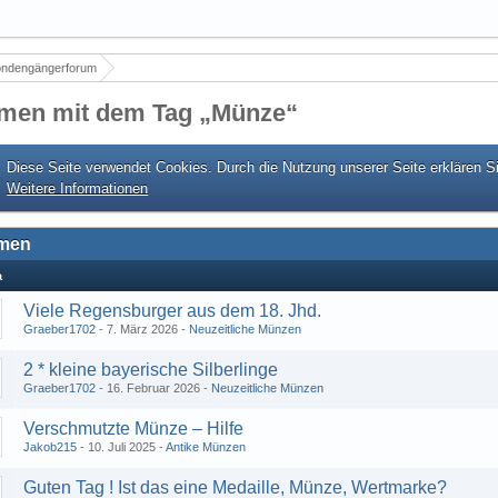
ndengängerforum
men mit dem Tag „Münze“
Diese Seite verwendet Cookies. Durch die Nutzung unserer Seite erklären S
Weitere Informationen
men
a
Viele Regensburger aus dem 18. Jhd.
Graeber1702
7. März 2026
Neuzeitliche Münzen
2 * kleine bayerische Silberlinge
Graeber1702
16. Februar 2026
Neuzeitliche Münzen
Verschmutzte Münze – Hilfe
Jakob215
10. Juli 2025
Antike Münzen
Guten Tag ! Ist das eine Medaille, Münze, Wertmarke?