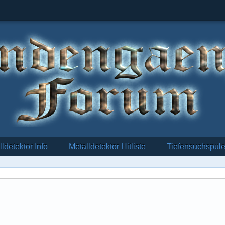
ldetektor Info
Metalldetektor Hitliste
Tiefensuchspul