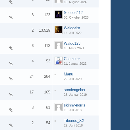
18. August 2024
Seebert112
8
123
30. Oktober 2023
Waldgeist
2
13.529
14. Juli 2022
Waldo123
6
113
18. März 2021
Chemiker
4
53
11. Januar 2021
Manu
24
284
22. Juli 2020
2
sondengeher
17
165
25. Januar 2019
skinny-norris
8
61
15. Juli 2018
Tiberius_XX
2
54
22. Juni 2018