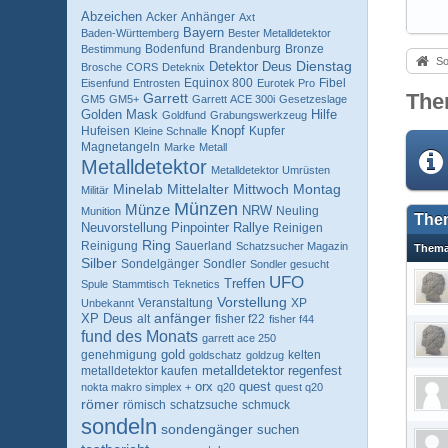
Abzeichen
Acker
Anhänger
Axt
Bayern
Baden-Württemberg
Bester Metalldetektor
Bodenfund
Brandenburg
Bronze
Bestimmung
So
Dienstag
Detektor
Deus
Brosche
CORS
Deteknix
Equinox 800
Fibel
Eisenfund
Entrosten
Eurotek Pro
The
Garrett
GM5
GM5+
Garrett ACE 300i
Gesetzeslage
Hilfe
Golden Mask
Goldfund
Grabungswerkzeug
Knopf
Hufeisen
Kupfer
Kleine Schnalle
Magnetangeln
Marke
Metall
Metalldetektor
Metalldetektor Umrüsten
Minelab
Mittelalter
Mittwoch
Montag
Militär
Münzen
Münze
NRW
Neuling
Munition
The
Pinpointer
Neuvorstellung
Rallye
Reinigen
Ring
Reinigung
Sauerland
Schatzsucher Magazin
Them
Silber
Sondelgänger
Sondler
Sondler gesucht
UFO
Treffen
Spule
Stammtisch
Teknetics
Vorstellung
Veranstaltung
XP
Unbekannt
anfänger
XP Deus
alt
fisher f22
fisher f44
fund des Monats
garrett ace 250
genehmigung
gold
kelten
goldschatz
goldzug
metalldetektor kaufen
metalldetektor regenfest
orx
quest
nokta makro simplex +
q20
quest q20
römer
römisch
schatzsuche
schmuck
sondeln
sondengänger
suchen