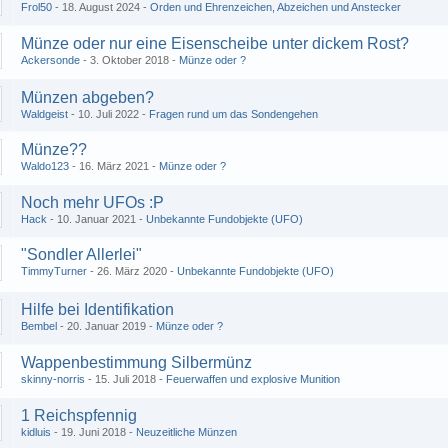
Frol50
18. August 2024
Orden und Ehrenzeichen, Abzeichen und Anstecker
Münze oder nur eine Eisenscheibe unter dickem Rost?
Ackersonde
3. Oktober 2018
Münze oder ?
Münzen abgeben?
Waldgeist
10. Juli 2022
Fragen rund um das Sondengehen
Münze??
Waldo123
16. März 2021
Münze oder ?
Noch mehr UFOs :P
Hack
10. Januar 2021
Unbekannte Fundobjekte (UFO)
"Sondler Allerlei"
TimmyTurner
26. März 2020
Unbekannte Fundobjekte (UFO)
1
Hilfe bei Identifikation
Bembel
20. Januar 2019
Münze oder ?
Wappenbestimmung Silbermünz
skinny-norris
15. Juli 2018
Feuerwaffen und explosive Munition
1 Reichspfennig
kidluis
19. Juni 2018
Neuzeitliche Münzen