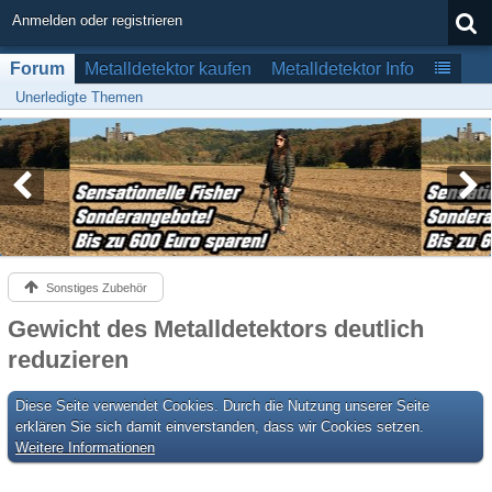
Anmelden oder registrieren
Forum
Metalldetektor kaufen
Metalldetektor Info
Unerledigte Themen
Sonstiges Zubehör
Gewicht des Metalldetektors deutlich
reduzieren
Diese Seite verwendet Cookies. Durch die Nutzung unserer Seite
erklären Sie sich damit einverstanden, dass wir Cookies setzen.
Weitere Informationen